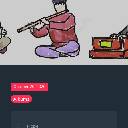
Posted
October 20, 2020
on
Albums
Post
Hope