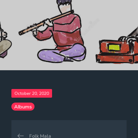
Posted
October 20, 2020
on
Albums
Post
Folk Mala